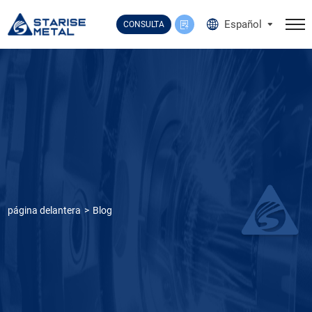
Select Language
▼
Español
CONSULTA
página delantera
Blog