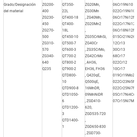
Grado/Designación
ZG200-
QT350-
ZG20Mn,
06Cr19Ni10
del material
400
22L
ZG30Mn
022Cr19Ni10
ZG230-
QT400-18
, ZG40Mn,
06Cr17Ni12M
450
QT400-
ZG20Mn2
022Cr17Ni12
ZG270-
18L
,
06Cr18Ni12M
500
QT450-10
ZG35CrMnSi,
015Cr21Ni26
ZG310-
QT500-7
ZG40Cr
12Cr13
570
QT600-3
, ZG35CrMo,
30Cr13
ZG340-
QT700-2
ZG42CrMo
68Cr17
640
QT800-2
, AH36,
022Cr12
Q235
QT900-2
EH36, FH36
10Cr17
QTD800-
, Q420qE,
019Cr19Mo2N
10
Q500qE,
022Cr23Ni5M
QTD900-8
16MnDR,
022Cr25Ni7M
QTD1050-
09MnNiDR
05Cr17Ni4Cu
6
, ZGD410-
07Cr15Ni7Mo
QTD1200-
620,
3
ZGD535-720
QTD1400-
,
1
ZGD650-830
, ZGD730-