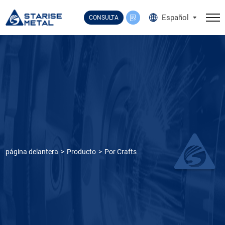
Select Language
▼
Español
CONSULTA
página delantera
Producto
Por Crafts