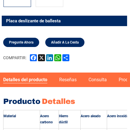
Placa deslizante de ballesta
Pregunte Ahora
Añadir A La Cesta
Facebook
X
LinkedIn
WhatsApp
Share
COMPARTIR:
Detalles del producto
Reseñas
Consulta
Prod
Producto
Detalles
Material
Acero
Hierro
Acero aleado
Acero inoxidab
carbono
dúctil