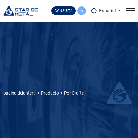
Select Language
▼
Español
CONSULTA
página delantera
Producto
Por Crafts