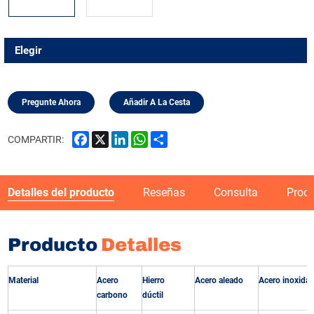
Elegir
Pregunte Ahora
Añadir A La Cesta
Facebook
X
LinkedIn
WhatsApp
Share
COMPARTIR:
Detalles del producto
Reseñas
Consulta
Prod
Producto
Detalles
Material
Acero
Hierro
Acero aleado
Acero inoxidab
carbono
dúctil