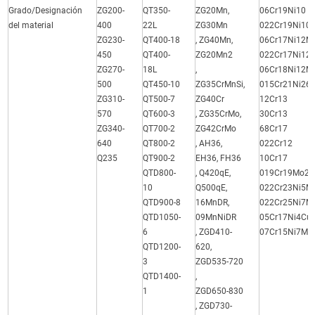
Grado/Designación
ZG200-
QT350-
ZG20Mn,
06Cr19Ni10
del material
400
22L
ZG30Mn
022Cr19Ni10
ZG230-
QT400-18
, ZG40Mn,
06Cr17Ni12M
450
QT400-
ZG20Mn2
022Cr17Ni12
ZG270-
18L
,
06Cr18Ni12M
500
QT450-10
ZG35CrMnSi,
015Cr21Ni26
ZG310-
QT500-7
ZG40Cr
12Cr13
570
QT600-3
, ZG35CrMo,
30Cr13
ZG340-
QT700-2
ZG42CrMo
68Cr17
640
QT800-2
, AH36,
022Cr12
Q235
QT900-2
EH36, FH36
10Cr17
QTD800-
, Q420qE,
019Cr19Mo2N
10
Q500qE,
022Cr23Ni5M
QTD900-8
16MnDR,
022Cr25Ni7M
QTD1050-
09MnNiDR
05Cr17Ni4Cu
6
, ZGD410-
07Cr15Ni7Mo
QTD1200-
620,
3
ZGD535-720
QTD1400-
,
1
ZGD650-830
, ZGD730-