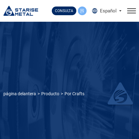
Select Language
▼
Español
CONSULTA
página delantera
Producto
Por Crafts