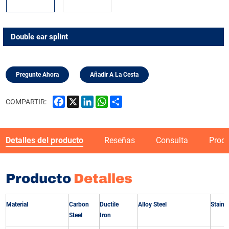
Double ear splint
Pregunte Ahora
Añadir A La Cesta
Facebook
X
LinkedIn
WhatsApp
Share
COMPARTIR:
Detalles del producto
Reseñas
Consulta
Prod
Producto
Detalles
Material
Carbon
Ductile
Alloy Steel
Stainle
Steel
Iron