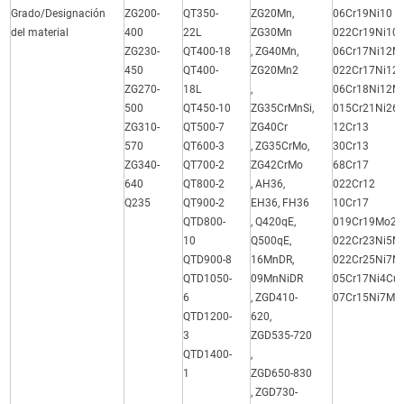
Grado/Designación
ZG200-
QT350-
ZG20Mn,
06Cr19Ni10
del material
400
22L
ZG30Mn
022Cr19Ni10
ZG230-
QT400-18
, ZG40Mn,
06Cr17Ni12M
450
QT400-
ZG20Mn2
022Cr17Ni12
ZG270-
18L
,
06Cr18Ni12M
500
QT450-10
ZG35CrMnSi,
015Cr21Ni26
ZG310-
QT500-7
ZG40Cr
12Cr13
570
QT600-3
, ZG35CrMo,
30Cr13
ZG340-
QT700-2
ZG42CrMo
68Cr17
640
QT800-2
, AH36,
022Cr12
Q235
QT900-2
EH36, FH36
10Cr17
QTD800-
, Q420qE,
019Cr19Mo2N
10
Q500qE,
022Cr23Ni5M
QTD900-8
16MnDR,
022Cr25Ni7M
QTD1050-
09MnNiDR
05Cr17Ni4Cu
6
, ZGD410-
07Cr15Ni7Mo
QTD1200-
620,
3
ZGD535-720
QTD1400-
,
1
ZGD650-830
, ZGD730-