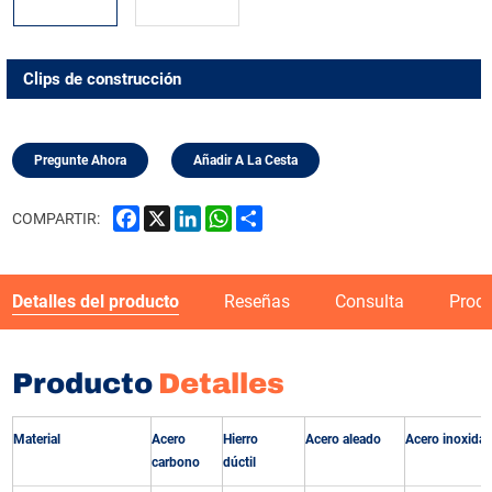
Clips de construcción
Pregunte Ahora
Añadir A La Cesta
Facebook
X
LinkedIn
WhatsApp
Share
COMPARTIR:
Detalles del producto
Reseñas
Consulta
Prod
Producto
Detalles
Material
Acero
Hierro
Acero aleado
Acero inoxidab
carbono
dúctil