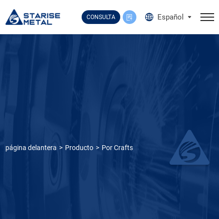
Select Language
▼
Español
CONSULTA
página delantera
Producto
Por Crafts