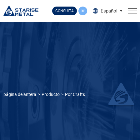
Select Language
▼
Español
CONSULTA
página delantera
Producto
Por Crafts