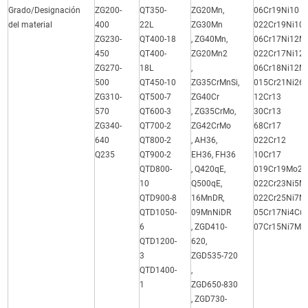
Grado/Designación
ZG200-
QT350-
ZG20Mn,
06Cr19Ni10
del material
400
22L
ZG30Mn
022Cr19Ni10
ZG230-
QT400-18
, ZG40Mn,
06Cr17Ni12M
450
QT400-
ZG20Mn2
022Cr17Ni12
ZG270-
18L
,
06Cr18Ni12M
500
QT450-10
ZG35CrMnSi,
015Cr21Ni26
ZG310-
QT500-7
ZG40Cr
12Cr13
570
QT600-3
, ZG35CrMo,
30Cr13
ZG340-
QT700-2
ZG42CrMo
68Cr17
640
QT800-2
, AH36,
022Cr12
Q235
QT900-2
EH36, FH36
10Cr17
QTD800-
, Q420qE,
019Cr19Mo2N
10
Q500qE,
022Cr23Ni5M
QTD900-8
16MnDR,
022Cr25Ni7M
QTD1050-
09MnNiDR
05Cr17Ni4Cu
6
, ZGD410-
07Cr15Ni7Mo
QTD1200-
620,
3
ZGD535-720
QTD1400-
,
1
ZGD650-830
, ZGD730-