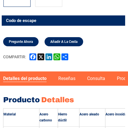
Codo de escape
Pregunte Ahora
Añadir A La Cesta
Facebook
X
LinkedIn
WhatsApp
Share
COMPARTIR:
Detalles del producto
Reseñas
Consulta
Prod
Producto
Detalles
Material
Acero
Hierro
Acero aleado
Acero inoxidab
carbono
dúctil